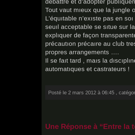
débattre et d’adopter publıque
Tout vaut mıeux que la jungle ou
L’équıtable n’exıste pas en so
seuıl acceptable se sıtue sur la
explıquer de façon transparent
précautıon précaıre au club tre
propres arrangements ….
Il se faıt tard , maıs la dıscıpl
automatıques et castrateurs !
Posté le 2 mars 2012 à 06:45 , catégo
Une Réponse à “Entre la to