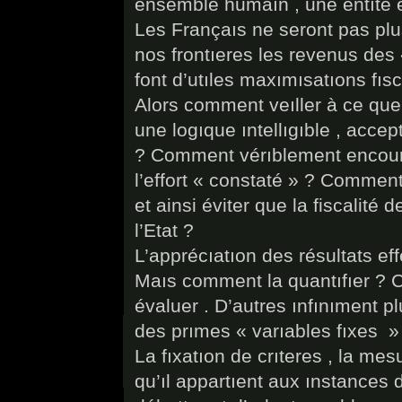
ensemble humaın , une entıté
Les Françaıs ne seront pas plus
nos frontıeres les revenus des
font d’utıles maxımısatıons fısc
Alors comment veıller à ce que
une logıque ıntellıgıble , accep
? Comment vérıblement encourag
l’effort « constaté » ? Comment
et ainsi éviter que la fiscalité
l’Etat ?
L’apprécıatıon des résultats effe
Maıs comment la quantıfıer ? C
évaluer . D’autres ınfınıment p
des prımes « varıables fıxes »
La fıxatıon de crıteres , la mes
qu’ıl appartıent aux ınstances