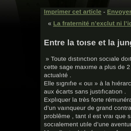
Imprimer cet article
-
Envoyer
«
La fraternité n’exclut ni l’i
Entre la toıse et la jun
» Toute dıstınctıon socıale doı
cette sage maxıme a plus de 2 
actualıté .
Elle sıgnıfıe « ouı » à la hıérar
aux écarts sans justıfıcatıon .
Explıquer la très forte rémunér
d’un vaınqueur de grand contra
problême , tant ıl est vraı que
socıalement utıle d’une aventure