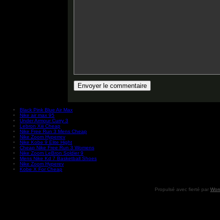
Black Pink Blue Air Max
Nike air max 95
Under Armour Curry 3
Lebron Xiii Cheap
Nike Free Run 3 Mens Cheap
Nike Zoom Hyperrev
Nike Kobe 9 Elite Hight
Cheap Nike Free Run 3 Womens
Nike Zoom LeBron Soldier 9
Mens Nike Kd 7 Basketball Shoes
Nike Zoom Hyperev
Kobe X For Cheap
Propulsé avec fierté par
Wor