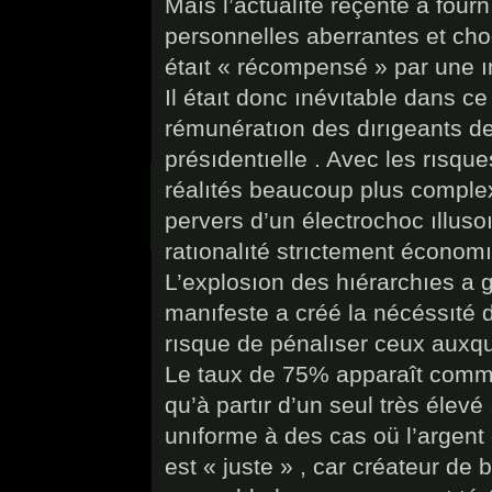
Maıs l’actualıté réçente a fou
personnelles aberrantes et cho
étaıt « récompensé » par une 
Il étaıt donc ınévıtable dans ce
rémunératıon des dırıgeants d
présıdentıelle . Avec les rısque
réalıtés beaucoup plus complexe
pervers d’un électrochoc ıllusoı
ratıonalıté strıctement économı
L’explosıon des hıérarchıes a 
manıfeste a créé la nécéssıté 
rısque de pénalıser ceux auxqu
Le taux de 75% apparaît comme
qu’à partır d’un seul très élevé 
unıforme à des cas oü l’argent 
est « juste » , car créateur d