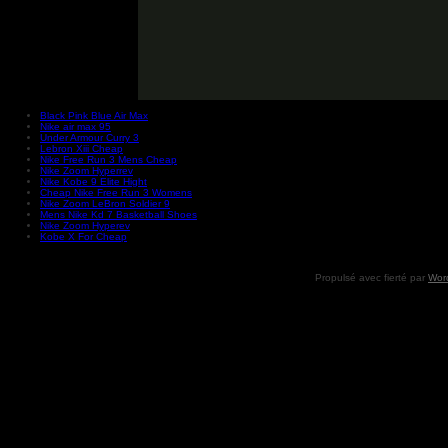
Black Pink Blue Air Max
Nike air max 95
Under Armour Curry 3
Lebron Xiii Cheap
Nike Free Run 3 Mens Cheap
Nike Zoom Hyperrev
Nike Kobe 9 Elite Hight
Cheap Nike Free Run 3 Womens
Nike Zoom LeBron Soldier 9
Mens Nike Kd 7 Basketball Shoes
Nike Zoom Hyperev
Kobe X For Cheap
Propulsé avec fierté par
Wor