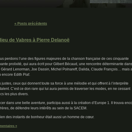
« Posts précédents
u de Vabres à Pierre Delanoë
ous perdons l’une des figures majeures de la chanson française de ces cinquante
ante prolixité, qui aura écrit pour Gilbert Bécaud, une rencontre déterminante dan
, Gérard Lenorman, Joe Dassin, Michel Polnareff, Dalida, Claude François… mais 
 encore Edith Piaf.
s justes, ceux qui donnent toute sa force à une mélodie et qui offrent à l’interprète
talent. C’est ce don rare qui lui aura permis de traverser les modes, en ne cessant
cs les plus divers.
ncer dans une belle aventure, participa aussi à la création d’Europe 1. Il trouva enco
rères, de défendre leurs intérêts au sein de la SACEM.
t bien des instants de bonheur était aussi un homme de cœur.
entaires »