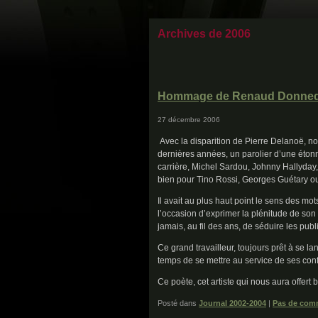
Archives de 2006
Hommage de Renaud Donnedie
27 décembre 2006
Avec la disparition de Pierre Delanoë, n
dernières années, un parolier d’une étonn
carrière, Michel Sardou, Johnny Hallyday
bien pour Tino Rossi, Georges Guétary ou
Il avait au plus haut point le sens des mot
l’occasion d’exprimer la plénitude de son 
jamais, au fil des ans, de séduire les publi
Ce grand travailleur, toujours prêt à se la
temps de se mettre au service de ses conf
Ce poète, cet artiste qui nous aura offer
Posté dans
Journal 2002-2004
|
Pas de comm