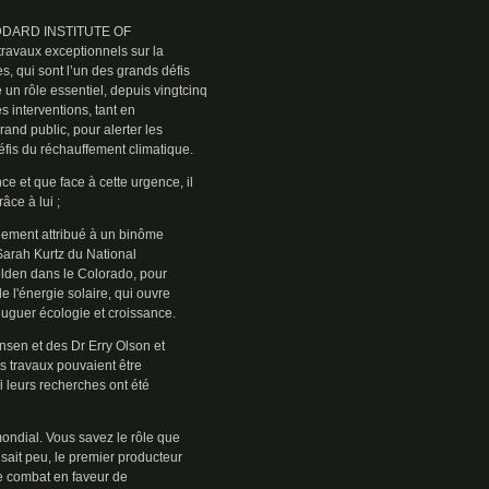
GODDARD INSTITUTE OF
vaux exceptionnels sur la
, qui sont l’un des grands défis
un rôle essentiel, depuis vingtcinq
s interventions, tant en
rand public, pour alerter les
éfis du réchauffement climatique.
ce et que face à cette urgence, il
âce à lui ;
alement attribué à un binôme
 Sarah Kurtz du National
lden dans le Colorado, pour
e l'énergie solaire, qui ouvre
juguer écologie et croissance.
nsen et des Dr Erry Olson et
s travaux pouvaient être
leurs recherches ont été
 mondial. Vous savez le rôle que
 sait peu, le premier producteur
e combat en faveur de