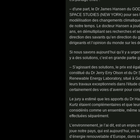
– d'une part, le Dr James Hansen du 
SPACE STUDIES (NEW YORK) pour ses tra
modélisation des changements climatiques
de notre temps. Le docteur Hansen a joué 
ans, en démultipliant ses recherches et se
direction des savants qu’en direction du g
dirigeants et l’opinion du monde sur les d
Si nous savons aujourd’hui qu’il y a urgen
y a des solutions, c’est en grande partie gr
– S’agissant des solutions, le prix est ég
constitué du Dr Jerry Erry Olson et du Dr
Renewable Energy Laboratory, situé à Go
leurs travaux exceptionnels dans l'étude d
certainement des voies d’avenir pour con
Le jury a estimé que les apports du Dr Ha
Kurtz étaient complémentaires et que leur
considérés comme un ensemble, même si 
effectuées séparément.
L’environnement, je l’ai dit, est un enjeu
joue notre pays, qui est aujourd’hui, on le
d’énergie renouvelable d’Europe, dans c