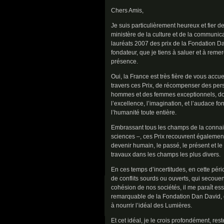
Chers Amis,
Je suis particulièrement heureux et fier de
ministère de la culture et de la communic
lauréats 2007 des prix de la Fondation Da
fondateur, que je tiens à saluer et à rem
présence.
Oui, la France est très fière de vous accuei
travers ces Prix, de récompenser des pers
hommes et des femmes exceptionnels, dont 
l’excellence, l’imagination, et l’audace fo
l’humanité toute entière.
Embrassant tous les champs de la connaiss
sciences –, ces Prix recouvrent égalemen
devenir humain, le passé, le présent et le
travaux dans les champs les plus divers.
En ces temps d’incertitudes, en cette pér
de conflits sourds ou ouverts, qui secoue
cohésion de nos sociétés, il me paraît essen
remarquable de la Fondation Dan David, q
à nourrir l’idéal des Lumières.
Et cet idéal, je le crois profondément, rest