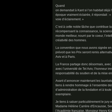
Quand
on demandait à Kant si l’on habitait déjà
époque vraiment éclairée, il répondait :
voie d’éclairement. »
C’est à cette noble tâche que contribue 
récompensant la connaissance, la science
monde meilleur, nourri par le coeur, l’intel
créativité des hommes.
La convention que nous avons signée en f
prévoit que les Prix seront remis alterna
Aviv et à Paris.
La France partage donc désormais, avec Is
avec l’université de Tel Aviv, l’honneur 
responsabilité du soutien et de la mise en
Avant d’annoncer maintenant les lauréats
tiens à rendre hommage à l’ensemble de
d’administration de la fondation et à tout
exemplaire.
Je tiens à saluer particulièrement le jury
Madame Hélène Carrère d'Encausse, Secr
l’Académie française, Monsieur Henry Kiss