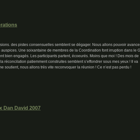
rations
usions. des pistes consensuelles semblent se dégager. Nous allons pouvoir avancer
 auspices. Une soixantaine de membres de la Coordination font irruption dans le 
ient bien engagés. Les participants partent, écoeurés. Moins que moi ! Des mois de
ce, la réconcilation patiemment construites semblent s’effondrer sous mes yeux ! Il va
me soutient, nous allons très vite reconvoquer la réunion ! Ce n’est pas perdu !
ix Dan David 2007