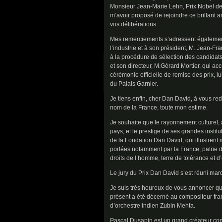
Monsieur Jean-Marie Lehn, Prix Nobel de
m’avoir proposé de rejoindre ce brillant 
vos délibérations.
Mes remerciements s’adressent également
l’industrie et à son président, M. Jean-Fr
à la procédure de sélection des candidats,
et son directeur, M.Gérard Mortier, qui acc
cérémonie officielle de remise des prix, lui
du Palais Garnier.
Je tiens enfin, cher Dan David, à vous re
nom de la France, toute mon estime.
Je souhaite que le rayonnement culturel, a
pays, et le prestige de ses grandes institu
de la Fondation Dan David, qui illustrent
portées notamment par la France, patrie d
droits de l’homme, terre de tolérance et d’
Le jury du Prix Dan David s’est réuni mard
Je suis très heureux de vous annoncer que
présent a été décerné au compositeur fra
d’orchestre indien Zubin Mehta.
Pascal Dusapin est un grand créateur cont