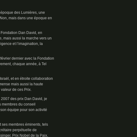
 l’époque des Lumières, une
 « Non, mais dans une époque en
la Fondation Dan David, en
, mais aussi la marche vers un
ligence et l’imagination, la
évrier dernier avec la Fondation
tivement, chaque année, à Tel
raël, et en étroite collaboration
immense mais aussi la haute
 valeur de ces Prix.
 2007 des prix Dan David, je
s membres du conseil
e son équipe pour son activité
 et ses membres éminents, tels
étaire perpétuelle de
inger, Prix Nobel de la Paix,