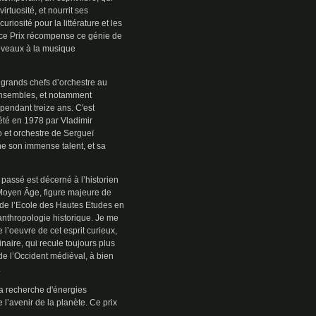
rtuosité, et nourrit ses
iosité pour la littérature et les
e ce Prix récompense ce génie de
uveaux à la musique
 grands chefs d’orchestre au
 ensembles, et notamment
pendant treize ans. C'est
rété en 1978 par Vladimir
o et orchestre de Sergueï
 son immense talent, et sa
passé est décerné à l’historien
 Moyen Âge, figure majeure de
 de l’Ecole des Hautes Etudes en
’anthropologie historique. Je me
l’oeuvre de cet esprit curieux,
naire, qui recule toujours plus
de l’Occident médiéval, à bien
.
la recherche d'énergies
l’avenir de la planète. Ce prix