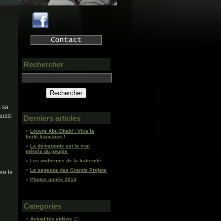
Rechercher
s sa
aussi
Derniers articles
Louvre Abu Dhabi : Vive la
fierté française !
La démagogie est le vrai
mépris du peuple
Les uniformes de la fraternité
La sagesse des Grands Projets
re le
Photos année 2014
Categories
Actualités vidéos
(2)