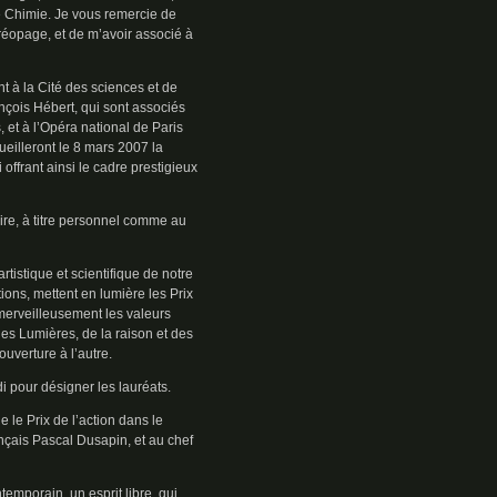
 Chimie. Je vous remercie de
aréopage, et de m’avoir associé à
 à la Cité des sciences et de
ançois Hébert, qui sont associés
 et à l’Opéra national de Paris
ueilleront le 8 mars 2007 la
 offrant ainsi le cadre prestigieux
dire, à titre personnel comme au
rtistique et scientifique de notre
tions, mettent en lumière les Prix
 merveilleusement les valeurs
es Lumières, de la raison et des
ouverture à l’autre.
i pour désigner les lauréats.
 le Prix de l’action dans le
nçais Pascal Dusapin, et au chef
emporain, un esprit libre, qui