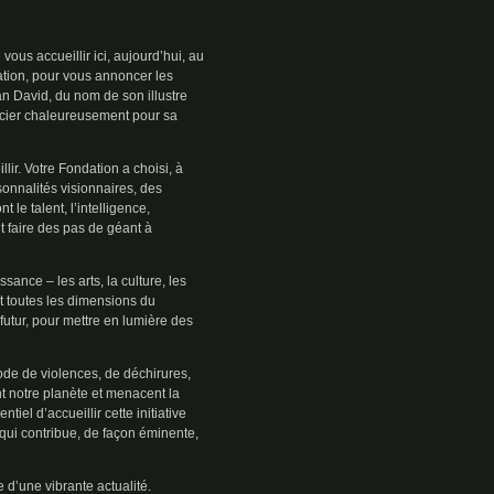
 vous accueillir ici, aujourd’hui, au
ation, pour vous annoncer les
n David, du nom de son illustre
ercier chaleureusement pour sa
llir. Votre Fondation a choisi, à
onnalités visionnaires, des
le talent, l’intelligence,
nt faire des pas de géant à
ance – les arts, la culture, les
t toutes les dimensions du
 futur, pour mettre en lumière des
iode de violences, de déchirures,
nt notre planète et menacent la
tiel d’accueillir cette initiative
ui contribue, de façon éminente,
e d’une vibrante actualité.