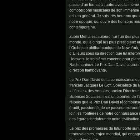
passe d’un format à l’autre avec la même vi
compositions musicales de son immense cur
arts en général. Je suis très heureux qu
notre époque, qui ouvre des horizons no
contemporaine.
Zubin Mehta est aujourd’hui l’un des plus
monde, qui a dirigé les plus prestigieux
l’Orchestre philharmonique de New York, 
d’ailleurs sous sa direction que fut interp
Horowitz, le troisième concerto pour pian
Rachmaninov. Le Prix Dan David couronne
direction flamboyante.
Le Prix Dan David de la connaissance du 
français Jacques Le Goff. Spécialiste du
« l’école » des Annales, ancien Directeur
Sciences Sociales, il est un pionnier de l
réjouis que le Prix Dan David récompense 
érudit, passionné, de ce passeur extraordi
loin les frontières de notre connaissance 
des égards fondateur de notre civilisation
Le prix des promesses du futur porte sur 
renouvelables, enjeu mondial, qui engage 
est partagé entre :