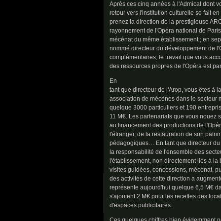
Après ces cinq années à l'Admical dont vo
retour vers l'institution culturelle se fait 
prenez la direction de la prestigieuse ARO
rayonnement de l'Opéra national de Paris, 
mécénat du même établissement ; en sept
nommé directeur du développement de l'O
complémentaires, le travail que vous ac
des ressources propres de l'Opéra est par
En
tant que directeur de l'Arop, vous êtes à l
association de mécènes dans le secteur m
quelque 3000 particuliers et 190 entrepri
11 M€. Les partenariats que vous nouez so
au financement des productions de l'Opér
l'étranger, de la restauration de son pat
pédagogiques… En tant que directeur du
la responsabilité de l'ensemble des sec
l'établissement, non directement liés à la bi
visites guidées, concessions, mécénat, pu
des activités de cette direction a augme
représente aujourd'hui quelque 6,5 M€ da
s'ajoutent 2 M€ pour les recettes des loc
d'espaces publicitaires.
Ces quelques chiffres bien évidemment ne