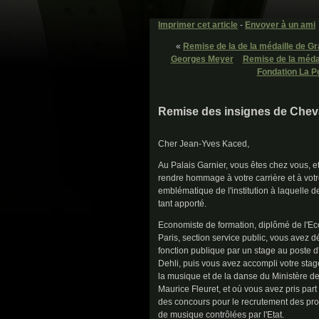
Imprimer cet article
-
Envoyer à un ami
«
Remise de la de la médaille de G
Georges Meyer
Remise de la médai
Fondation La Po
Remise des insignes de Cheval
Cher Jean-Yves Kaced,
Au Palais Garnier, vous êtes chez vous, et
rendre hommage à votre carrière et à votr
emblématique de l'institution à laquelle
tant apporté.
Economiste de formation, diplômé de l'E
Paris, section service public, vous avez 
fonction publique par un stage au post
Dehli, puis vous avez accompli votre stage
la musique et de la danse du Ministère de 
Maurice Fleuret, et où vous avez pris part
des concours pour le recrutement des pro
de musique contrôlées par l'Etat.