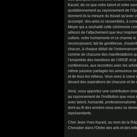
Kaced, de ce que votre talent et votre savo
quotidiennement au rayonnement de l'Opé
donnent-ils la mesure du travail qu'avec
accompli. Vos amis ici rassemblés, à 
Meyer qui a souhaité cette cérémonie c
ailleurs de l'attachement que leur inspire
culture, votre humanisme et ce charme si 
reconnaissent, fait de gentillesse, d'autori
chacun, à chaque détail de l'ordonnance
comme de chacune des manifestations qu
l’ensemble des membres de l’AROP, et j
conférences, aux recontres avec les artist
même passion partagée les amoureux de l
et de tous les milieux. Vous avez à coeur
devant des aspirations de chacune et de c
Ainsi, vous apportez une contribution émin
au rayonnement de l'institution que vous
avec talent, humanité, professionnalisme 
dont au fil des années vous avez su deven
représentants.
Cher Jean-Yves Kaced, au nom de la Rép
Chevalier dans l'Ordre des arts et des lett