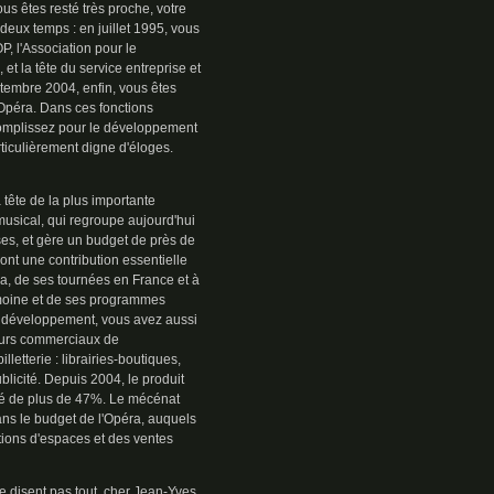
us êtes resté très proche, votre
en deux temps : en juillet 1995, vous
P, l'Association pour le
et la tête du service entreprise et
embre 2004, enfin, vous êtes
péra. Dans ces fonctions
complissez pour le développement
ticulièrement digne d'éloges.
a tête de la plus importante
usical, qui regroupe aujourd'hui
ses, et gère un budget de près de
nt une contribution essentielle
a, de ses tournées en France et à
rimoine et de ses programmes
 développement, vous avez aussi
teurs commerciaux de
lletterie : librairies-boutiques,
blicité. Depuis 2004, le produit
nté de plus de 47%. Le mécénat
ns le budget de l'Opéra, auquels
ations d'espaces et des ventes
 disent pas tout, cher Jean-Yves