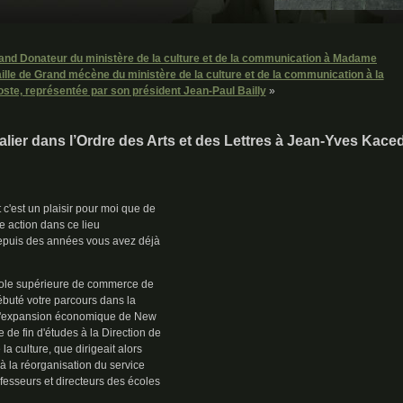
rand Donateur du ministère de la culture et de la communication à Madame
lle de Grand mécène du ministère de la culture et de la communication à la
ste, représentée par son président Jean-Paul Bailly
»
ier dans l’Ordre des Arts et des Lettres à Jean-Yves Kace
 c'est un plaisir pour moi que de
e action dans ce lieu
 depuis des années vous avez déjà
cole supérieure de commerce de
débuté votre parcours dans la
e d'expansion économique de New
 de fin d'études à la Direction de
la culture, que dirigeait alors
 à la réorganisation du service
fesseurs et directeurs des écoles