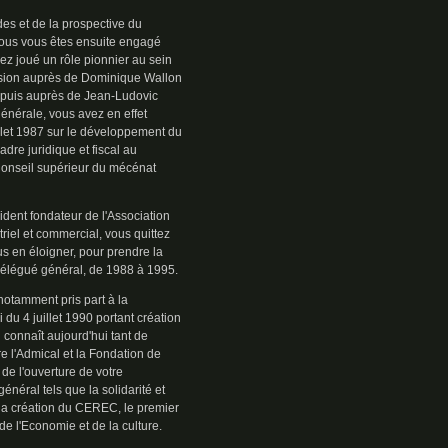
es et de la prospective du
 vous vous êtes ensuite engagé
z joué un rôle pionnier au sein
ission auprès de Dominique Wallon
, puis auprès de Jean-Ludovic
 générale, vous avez en effet
uillet 1987 sur le développement du
dre juridique et fiscal au
Conseil supérieur du mécénat
ident fondateur de l'Association
iel et commercial, vous quittez
us en éloigner, pour prendre la
 délégué général, de 1988 à 1995.
notamment pris part à la
 du 4 juillet 1990 portant création
i connaît aujourd'hui tant de
e l'Admical et la Fondation de
de l'ouverture de votre
énéral tels que la solidarité et
 la création du CEREC, le premier
 l'Economie et de la culture.