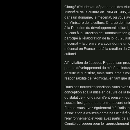
Chargé d'études au département des étud
Ministère de la culture en 1984 et 1985,
dans un domaine, le mécénat, où vous ave
du Ministère de la culture. Chargé de m
à la Direction du développement culturel
Silicani à la Direction de l'administration
participé à l'élaboration de la loi du 23 j
mécénat – la première à avoir donné un ca
mécénat en France – et à la création du 
culturel.
A l'invitation de Jacques Rigaud, son prés
pour le développement du mécénat industr
ensuite le Ministère, mais sans jamais vo
responsabilité de l'Admical,, en tant que
Dans ces nouvelles fonctions, vous avez 
conception et à la mise en oeuvre de la loi
du statut de « fondation d'entreprise », qu
succès. Instigateur du premier accord entr
France, vous avez également été l'artisan 
association à d'autres domaines d'intérêt g
l'environnement, et vous avez participé à
Comité européen pour le rapprochement de