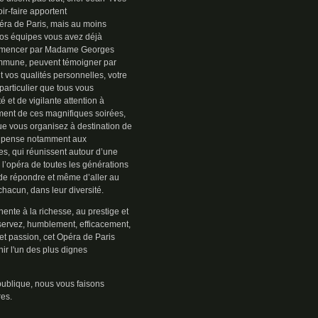
ir-faire apportent
ra de Paris, mais au moins
 vos équipes vous avez déjà
commencer par Madame Georges
ommune, peuvent témoigner par
nt vos qualités personnelles, votre
particulier que tous vous
té et de vigilante attention à
ment de ces magnifiques soirées,
e vous organisez à destination de
e pense notamment aux
es, qui réunissent autour d’une
’opéra de toutes les générations
 de répondre et même d’aller au
hacun, dans leur diversité.
ente à la richesse, au prestige et
 servez, humblement, efficacement,
et passion, cet Opéra de Paris
ir l'un des plus dignes
ublique, nous vous faisons
res.