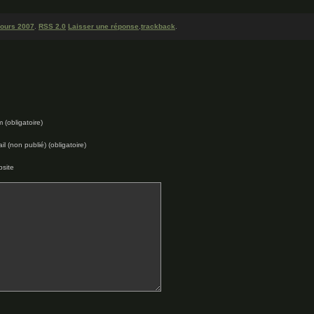
ours 2007
.
RSS 2.0
Laisser une réponse
,
trackback
.
 (obligatoire)
il (non publié) (obligatoire)
site