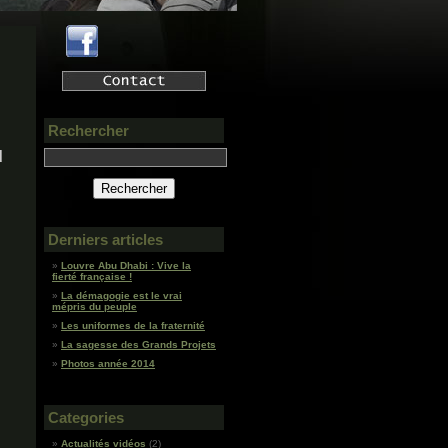
Rechercher
d
Derniers articles
Louvre Abu Dhabi : Vive la
fierté française !
La démagogie est le vrai
mépris du peuple
Les uniformes de la fraternité
La sagesse des Grands Projets
Photos année 2014
Categories
Actualités vidéos
(2)