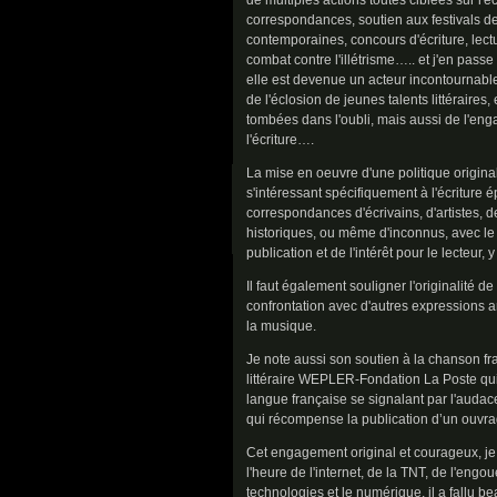
de multiples actions toutes ciblées sur l'éc
correspondances, soutien aux festivals de l
contemporaines, concours d'écriture, lect
combat contre l'illétrisme….. et j'en pass
elle est devenue un acteur incontournable
de l'éclosion de jeunes talents littéraires
tombées dans l'oubli, mais aussi de l'en
l'écriture….
La mise en oeuvre d'une politique original
s'intéressant spécifiquement à l'écriture é
correspondances d'écrivains, d'artistes,
historiques, ou même d'inconnus, avec le 
publication et de l'intérêt pour le lecteur,
Il faut également souligner l'originalité d
confrontation avec d'autres expressions a
la musique.
Je note aussi son soutien à la chanson fra
littéraire WEPLER-Fondation La Poste qu
langue française se signalant par l'audace
qui récompense la publication d’un ouvr
Cet engagement original et courageux, je 
l'heure de l'internet, de la TNT, de l'eng
technologies et le numérique, il a fallu 