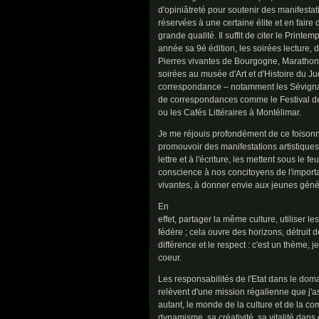
d'opiniâtreté pour soutenir des manifesta
réservées à une certaine élite et en faire
grande qualité. Il suffit de citer le Printe
année sa 9é édition, les soirées lecture, 
Pierres vivantes de Bourgogne, Marathon
soirées au musée d'Art et d'Histoire du 
correspondance – notamment les Sévignales
de correspondances comme le Festival d
ou les Cafés Littéraires à Montélimar.
Je me réjouis profondément de ce foisonne
promouvoir des manifestations artistiques 
lettre et à l'écriture, les mettent sous le fe
conscience à nos concitoyens de l'importa
vivantes, à donner envie aux jeunes génér
En
effet, partager la même culture, utiliser 
fédère ; cela ouvre des horizons, détruit d
différence et le respect : c'est un thème, je
coeur.
Les responsabilités de l'Etat dans le doma
relèvent d'une mission régalienne que j'
autant, le monde de la culture et de la c
dynamisme, sa créativité, sa vitalité dan