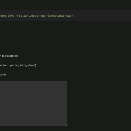
cours 2007
.
RSS 2.0
Laisser une réponse
,
trackback
.
 (obligatoire)
il (non publié) (obligatoire)
site