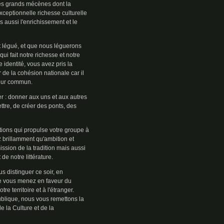
les grands mécènes dont la
xceptionnelle richesse culturelle
is aussi l'enrichissement et le
 légué, et que nous léguerons
ui fait notre richesse et notre
e identité, vous avez pris la
e la cohésion nationale car il
teur commun.
ier : donner aux uns et aux autres
ttre, de créer des ponts, des
tions qui propulse votre groupe à
 brillamment qu'ambition et
ssion de la tradition mais aussi
e notre littérature.
s distinguer ce soir, en
ue vous menez en faveur du
e territoire et à l'étranger.
blique, nous vous remettons la
 la Culture et de la