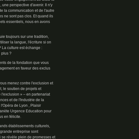
 une perspective d'avenir. Il n'y
de la communication et de l'autre
s ne sont pas clos. Et quand ils
ojets essentiels, nous en avons
uie toujours sur une tradition,
liser la langue, l'écriture si on
? La culture est échange :
 plus ?
nts de la fondation que vous
ngagement en faveur des exclus
vous menez contre l'exclusion et
 le soutien de projets et
l'exclusion » – en partenariat
ces et de l'Industrie de la
 l'Opéra de Lyon , Plaisir
Planète Urgence Education pour
s en félicite.
ands établissements culturels,
 grande entreprise sont
ui se révèle plein de promesses et