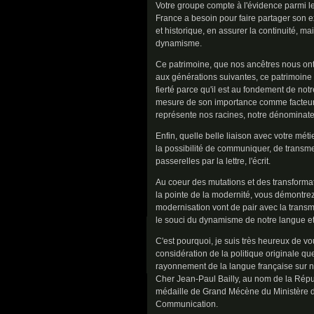
Votre groupe compte à l'évidence parmi 
France a besoin pour faire partager son e
et historique, en assurer la continuité, ma
dynamisme.
Ce patrimoine, que nos ancêtres nous ont
aux générations suivantes, ce patrimoine q
fierté parce qu'il est au fondement de notr
mesure de son importance comme facteur d
représente nos racines, notre dénomina
Enfin, quelle belle liaison avec votre mét
la possibilité de communiquer, de transme
passerelles par la lettre, l'écrit.
Au coeur des mutations et des transforma
la pointe de la modernité, vous démontrez
modernisation vont de pair avec la transmi
le souci du dynamisme de notre langue et d
C'est pourquoi, je suis très heureux de vou
considération de la politique originale q
rayonnement de la langue française sur notr
Cher Jean-Paul Bailly, au nom de la Répu
médaille de Grand Mécène du Ministère de
Communication.