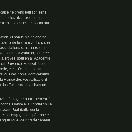
ançaise ne prend tout son sens
 à tous les niveaux de notre
ration, elle est le lien social par
ation, et non le moins original,
 talents de la chanson française
s associations soutenues, on peut
Rencontres d'Astaffort, Tournée
 à Troyes, soutien à l'Académie
-en-Provence, Festival Jacques
chelle, etc….On peut mesurer
rs tous ces noms, dont certains
a France des Festivals….et il
e des Ecritures de la chanson
ouvoir témoigner publiquement, à
reconnaissance à la Fondation La
 Jean-Paul Bailly, qui la
aire, cet engagement pérenne et
inguistique, de l'intérêt général