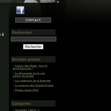
Rechercher
n à
Derniers articles
Louvre Abu Dhabi : Vive la
fierté française !
La démagogie est le vrai
mépris du peuple
Les uniformes de la fraternité
La sagesse des Grands Projets
Photos année 2014
Categories
Actualités vidéos
(2)