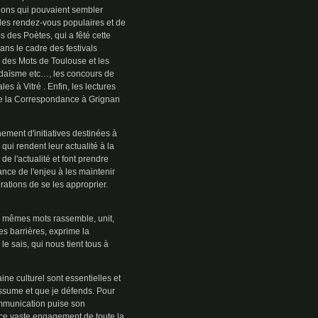
tions qui pouvaient sembler
 des rendez-vous populaires et de
mps des Poètes, qui a fêté cette
dans le cadre des festivals
 des Mots de Toulouse et les
Judaïsme etc…, les concours de
 à Vitré . Enfin, les lectures
e la Correspondance à Grignan
ment d'initiatives destinées à
qui rendent leur actualité à la
u de l'actualité et font prendre
nce de l'enjeu à les maintenir
ations de se les approprier.
les mêmes mots rassemble, unit,
es barrières, exprime la
 le sais, qui nous tient tous à
ine culturel sont essentielles et
assume et que je défends. Pour
ommunication puise son
s ce vaste engagement de toute la