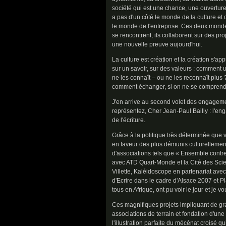
société qui est une chance, une ouverture,
a pas d'un côté le monde de la culture et 
le monde de l'entreprise. Ces deux monde
se rencontrent, ils collaborent sur des pr
une nouvelle preuve aujourd'hui.
La culture est création et la création s'app
sur un savoir, sur des valeurs : comment uti
ne les connaît – ou ne les reconnaît plus 
comment échanger, si on ne se comprend
J'en arrive au second volet des engageme
représentez, Cher Jean-Paul Bailly : l'e
de l'écriture.
Grâce à la politique très déterminée que 
en faveur des plus démunis culturellement,
d'associations tels que « Ensemble contre 
avec ATD Quart-Monde et la Cité des Scien
Villette, Kaléidoscope en partenariat avec
d'Ecrire dans le cadre d'Alsace 2007 et 
tous en Afrique, ont pu voir le jour et je vou
Ces magnifiques projets impliquant de gr
associations de terrain et fondation d'une
l'illustration parfaite du mécénat croisé q