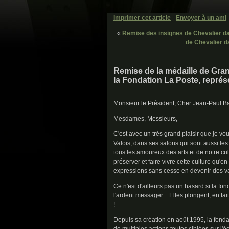
Imprimer cet article
-
Envoyer à un ami
«
Remise des insignes de Chevalier da
de Chevalier d
Remise de la médaille de Gran
la Fondation La Poste, représ
Monsieur le Président, Cher Jean-Paul Bai
Mesdames, Messieurs,
C'est avec un très grand plaisir que je vo
Valois, dans ses salons qui sont aussi les
tous les amoureux des arts et de notre c
préserver et faire vivre cette culture qu'en 
expressions sans cesse en devenir des val
Ce n'est d'ailleurs pas un hasard si la fon
l'ardent messager…Elles plongent, en fai
!
Depuis sa création en août 1995, la fond