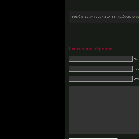
Posté le 16 avril 2007 à 14:32 , catégorie
Dis
Laisser une réponse
Nom
Ema
Web