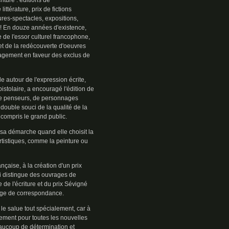
riture : éditions de
ittérature, prix de fictions
ures-spectacles, expositions,
e ! En douze années d'existence,
 de l'essor culturel francophone,
, et de la redécouverte d'oeuvres
gagement en faveur des exclus de
e autour de l'expression écrite,
pistolaire, a encouragé l'édition de
 de penseurs, de personnages
double souci de la qualité de la
 y compris le grand public.
e sa démarche quand elle choisit la
rtistiques, comme la peinture ou
nçaise, à la création d'un prix
i distingue des ouvrages de
 de l'écriture et du prix Sévigné
age de correspondance.
le salue tout spécialement, car à
ouement pour toutes les nouvelles
beaucoup de détermination et