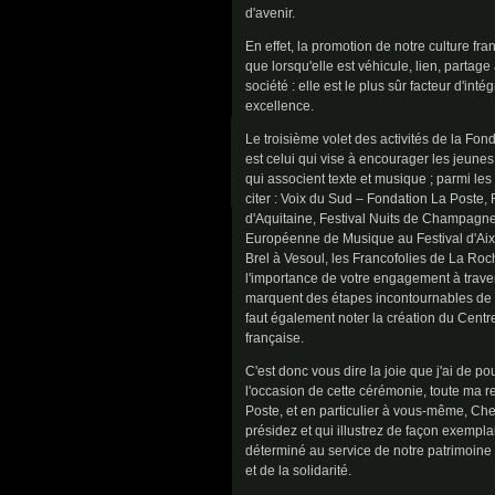
d'avenir.
En effet, la promotion de notre culture fr
que lorsqu'elle est véhicule, lien, partage
société : elle est le plus sûr facteur d'intég
excellence.
Le troisième volet des activités de la Fond
est celui qui vise à encourager les jeunes
qui associent texte et musique ; parmi le
citer : Voix du Sud – Fondation La Poste, 
d'Aquitaine, Festival Nuits de Champagne
Européenne de Musique au Festival d'Aix
Brel à Vesoul, les Francofolies de La Ro
l'importance de votre engagement à trave
marquent des étapes incontournables de l
faut également noter la création du Centr
française.
C'est donc vous dire la joie que j'ai de p
l'occasion de cette cérémonie, toute ma 
Poste, et en particulier à vous-même, Cher
présidez et qui illustrez de façon exempl
déterminé au service de notre patrimoine l
et de la solidarité.