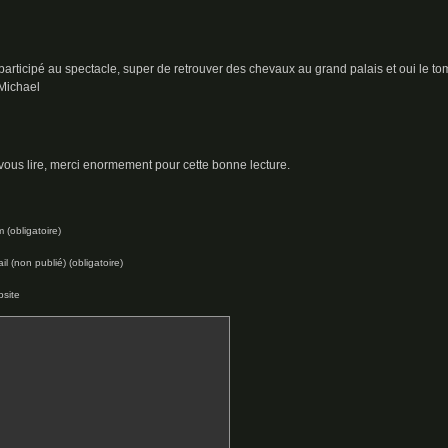
ai participé au spectacle, super de retrouver des chevaux au grand palais et oui le t
 Michael
ous lire, merci enormement pour cette bonne lecture.
 (obligatoire)
il (non publié) (obligatoire)
site