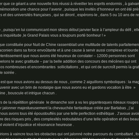
er que ce géant a une nouvelle fois réussi à réveiller les esprits endormis , à galvan
ommémoration une chance pour l’avenir , puisque les invités d’honneur en ont été prè
et des universités françaises , qui se diront , espérons-le , dans 5 ou 10 ans de re
, puisqu’en lui communicant mon stress début janvier face à l’ampleur du défi , ell
 inquiétude ,le Grand Palais vous a toujours porté bonheur ! »
hnique constituée pour Nuit de Chine rassemblait une multitude de talents parfaitemen
aconien dans sa force envoûtante et à une cause à servir aussi complexe et lourde 
 retentissement que nous avons été heureux de constater – 12000 personnes sont
pelons le avec gratitude – par la belle addition des concours des mécènes qui ont
s nombreuses et encombrantes sollicitations , et qui ont de surcroît permis la grat
e soirée .
te est que nous avions au dessus de nous , comme 2 aiguillons symboliques : la ma
souvenir avec un brin de nostalgie que nous avons eu et gardons vocation à être »
ine , bouscule et intrigue chacun .
s de la répétition générale le dimanche soir a vu les gigantesques rideaux rouges
ur jalonner majestueusement la chevauchée fantastique créée par Bartabas , j’ai
r nous avons tous été époustouflés par une telle perfection esthétique . J’avoue avoi
ure des risques pris , des complexités redoutables d’une telle opération et des beau
ent violent d’injustice et résonance heureuse .
irions à vaincre tous les obstacles qui ont jalonné notre parcours du combattant , f