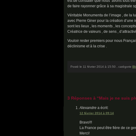
est de constater que nous avons tous été 
de faire rayonner grâce à sa magistrale s
Véritable Monumenta de l’image , de la lu
avec Pierre Giner pour la création d’une 
sont les lieux , les moments , les concepts
Créatrice de valeurs , de sens , d’attractivi
Vouloir rester premiers pour nous Français 
déclinisme et à la crise .
Posté le 11 février 2014 à 15:50 , catégorie
Bl
3 Réponses à “Mais je ne suis p
Alexandre
a écrit:
12 février 2014 à 09:14
Bravo!!!
La France peut être fière de ce genr
Merci!