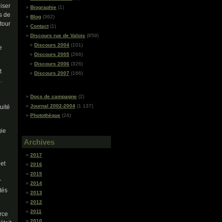
iser
Biographie
(1)
s de
Blog
(362)
tour
Contact
(1)
Discours rue de Valois
(859)
Discours 2004
(101)
e
Discours 2005
(266)
Discours 2006
(326)
t
Discours 2007
(166)
.
Docs de campagne
(2)
Journal 2002-2004
(1 137)
uité
Photothèque
(24)
gie
Archives
2017
 et
2016
2015
r
2014
tés
2013
2012
2011
orce
2010