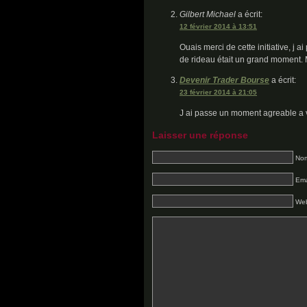
Gilbert Michael
a écrit:
12 février 2014 à 13:51
Ouais merci de cette initiative, j 
de rideau était un grand moment.
Devenir Trader Bourse
a écrit:
23 février 2014 à 21:05
J ai passe un moment agreable a v
Laisser une réponse
Nom
Ema
Web