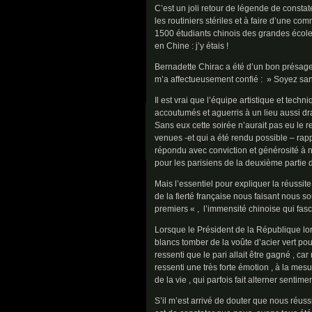
C’est un joli retour de légende de constat
les routiniers stériles et à faire d’une c
1500 étudiants chinois des grandes écoles 
en Chine : j’y étais !
Bernadette Chirac a été d’un bon présage 
m’a affectueusement confié : » Soyez sans
Il est vrai que l’équipe artistique et tec
accoutumés et aguerris à un lieu aussi dr
Sans eux cette soirée n’aurait pas eu le
venues -et qui a été rendu possible – rap
répondu avec conviction et générosité à no
pour les parisiens de la deuxième partie d
Mais l’essentiel pour expliquer la réussi
de la fierté française nous faisant nous 
premiers « , l’immensité chinoise qui fasc
Lorsque le Président de la République lor
blancs tomber de la voûte d’acier vert po
ressenti que le pari allait être gagné , ca
ressenti une très forte émotion , à la mes
de la vie , qui parfois fait alterner sentim
S’il m’est arrivé de douter que nous réuss