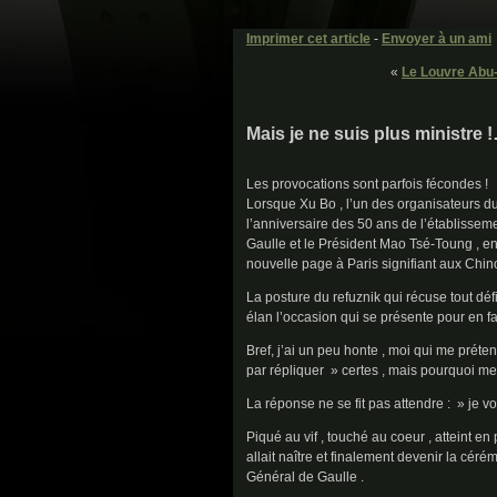
Imprimer cet article
-
Envoyer à un ami
«
Le Louvre Abu-
Mais je ne suis plus ministre
Les provocations sont parfois fécondes !
Lorsque Xu Bo , l’un des organisateurs d
l’anniversaire des 50 ans de l’établisseme
Gaulle et le Président Mao Tsé-Toung , en
nouvelle page à Paris signifiant aux Chino
La posture du refuznik qui récuse tout défi
élan l’occasion qui se présente pour en f
Bref, j’ai un peu honte , moi qui me préte
par répliquer » certes , mais pourquoi me
La réponse ne se fit pas attendre : » je 
Piqué au vif , touché au coeur , atteint en
allait naître et finalement devenir la céré
Général de Gaulle .