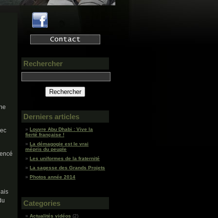
Rechercher
une
Derniers articles
Louvre Abu Dhabi : Vive la
vec
fierté française !
La démagogie est le vrai
mépris du peuple
mencé
Les uniformes de la fraternité
La sagesse des Grands Projets
Photos année 2014
lais
du
Categories
Actualités vidéos
(2)