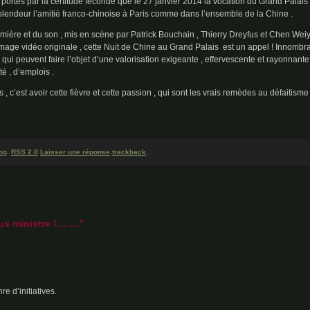
portés par la certitude féconde que le 27 janvier 2014 la vocation du Grand Palais 
plendeur l’amitié franco-chinoise à Paris comme dans l’ensemble de la Chine .
mière et du son , mis en scène par Patrick Bouchain , Thierry Dreyfus et Chen Weiy
image vidéo originale , cette Nuit de Chine au Grand Palais est un appel ! Innombr
 qui peuvent faire l’objet d’une valorisation exigeante , effervescente et rayonnante 
té , d’emplois .
, c’est avoir cette fièvre et cette passion , qui sont les vrais remèdes au défaitisme
og
.
RSS 2.0
Laisser une réponse
,
trackback
.
lus ministre !…….”
e d’initiatives.