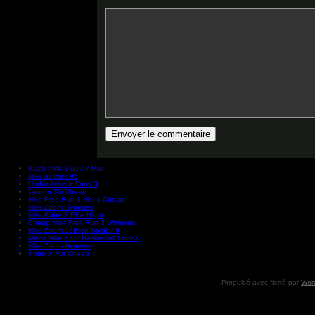
Black Pink Blue Air Max
Nike air max 95
Under Armour Curry 3
Lebron Xiii Cheap
Nike Free Run 3 Mens Cheap
Nike Zoom Hyperrev
Nike Kobe 9 Elite Hight
Cheap Nike Free Run 3 Womens
Nike Zoom LeBron Soldier 9
Mens Nike Kd 7 Basketball Shoes
Nike Zoom Hyperev
Kobe X For Cheap
Propulsé avec fierté par
Wor