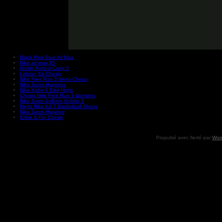
Black Pink Blue Air Max
Nike air max 95
Under Armour Curry 3
Lebron Xiii Cheap
Nike Free Run 3 Mens Cheap
Nike Zoom Hyperrev
Nike Kobe 9 Elite Hight
Cheap Nike Free Run 3 Womens
Nike Zoom LeBron Soldier 9
Mens Nike Kd 7 Basketball Shoes
Nike Zoom Hyperev
Kobe X For Cheap
Propulsé avec fierté par
Wor