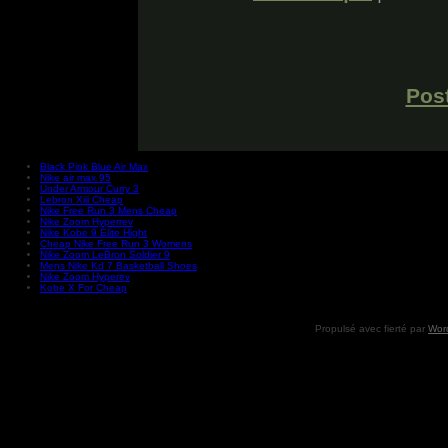
Post
Black Pink Blue Air Max
Nike air max 95
Under Armour Curry 3
Lebron Xiii Cheap
Nike Free Run 3 Mens Cheap
Nike Zoom Hyperrev
Nike Kobe 9 Elite Hight
Cheap Nike Free Run 3 Womens
Nike Zoom LeBron Soldier 9
Mens Nike Kd 7 Basketball Shoes
Nike Zoom Hyperev
Kobe X For Cheap
Propulsé avec fierté par
Wor