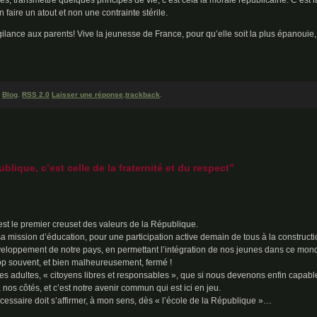
s, transmettre quelques principes de vie, c’est cela la morale républicaine. C’est l
 faire un atout et non une contrainte stérile.
ance aux parents! Vive la jeunesse de France, pour qu’elle soit la plus épanouie, 
e
Blog
.
RSS 2.0
Laisser une réponse
,
trackback
.
lique, c’est celle de la fraternité et du respect”
 est le premier creuset des valeurs de la République.
sa mission d’éducation, pour une participation active demain de tous à la construct
veloppement de notre pays, en permettant l’intégration de nos jeunes dans ce mon
trop souvent, et bien malheureusement, fermé !
es adultes, « citoyens libres et responsables », que si nous devenons enfin capabl
nos côtés, et c’est notre avenir commun qui est ici en jeu.
écessaire doit s’affirmer, à mon sens, dès « l’école de la République »…