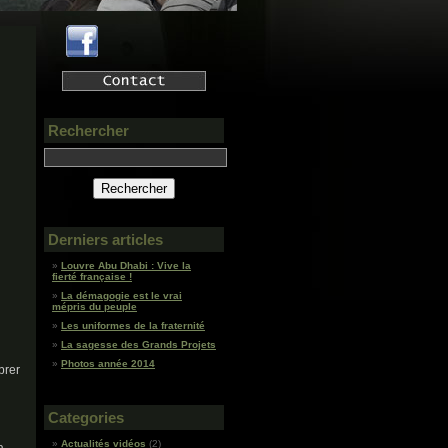
Rechercher
Derniers articles
Louvre Abu Dhabi : Vive la
fierté française !
La démagogie est le vrai
mépris du peuple
Les uniformes de la fraternité
La sagesse des Grands Projets
Photos année 2014
brer
Categories
Actualités vidéos
(2)