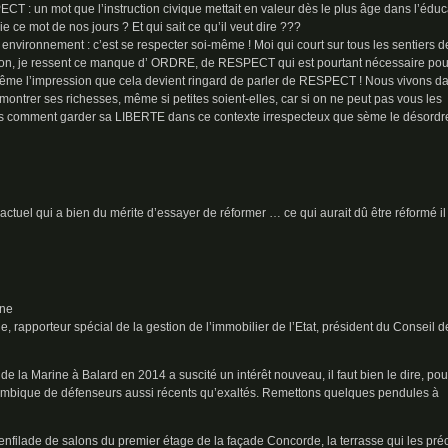
T : un mot que l’instruction civique mettait en valeur dès le plus âge dans l’éduc
ce mot de nos jours ? Et qui sait ce qu’il veut dire ???
 environnement : c’est se respecter soi-même ! Moi qui court sur tous les sentiers d
ation, je ressent ce manque d’ ORDRE, de RESPECT qui est pourtant nécessaire pou
même l’impression que cela devient ringard de parler de RESPECT ! Nous vivons d
montrer ses richesses, même si petites soient-elles, car si on ne peut pas vous les
ors comment garder sa LIBERTE dans ce contexte irrespecteux que sème le désordr
tuel qui a bien du mérite d’essayer de réformer … ce qui aurait dû être réformé il
ine
, rapporteur spécial de la gestion de l’immobilier de l’Etat, président du Conseil d
 la Marine à Balard en 2014 a suscité un intérêt nouveau, il faut bien le dire, pou
rambique de défenseurs aussi récents qu’exaltés. Remettons quelques pendules à
’enfilade de salons du premier étage de la façade Concorde, la terrasse qui les pr