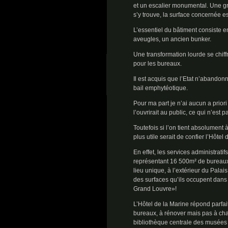
et un escalier monumental. Une gr
s’y trouve, la surface concernée es
L’essentiel du bâtiment consiste 
aveugles, un ancien bunker.
Une transformation lourde se chiff
pour les bureaux.
Il est acquis que l’Etat n’abandonn
bail emphytéotique.
Pour ma part je n’ai aucun a priori 
l’ouvrirait au public, ce qui n’est
Toutefois si l’on tient absolument 
plus utile serait de confier l’Hôte
En effet, les services administratif
représentant 16 500m² de bureaux),
lieu unique, à l’extérieur du Palai
des surfaces qu’ils occupent dans
Grand Louvre»!
L’Hôtel de la Marine répond parfai
bureaux, à rénover mais pas à chan
bibliothèque centrale des musées d