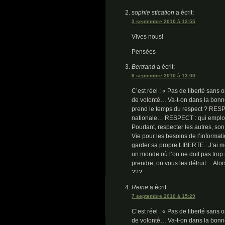
sophie stication
a écrit:
3 septembre 2010 à 12:55
Vives nous!
Pensées
Bertrand
a écrit:
6 septembre 2010 à 13:00
C’est réel : « Pas de liberté sans
de volonté… Va-t-on dans la bonne
prend le temps du respect ? RESPEC
nationale… RESPECT : qui emploie 
Pourtant, respecter les autres, son
Vie pour les besoins de l’inform
garder sa propre LIBERTE . J’ai 
un monde où l’on ne doit pas trop 
prendre, on vous les détruit… Al
???
Reine
a écrit:
7 septembre 2010 à 15:29
C’est réel : « Pas de liberté sans
de volonté… Va-t-on dans la bonne