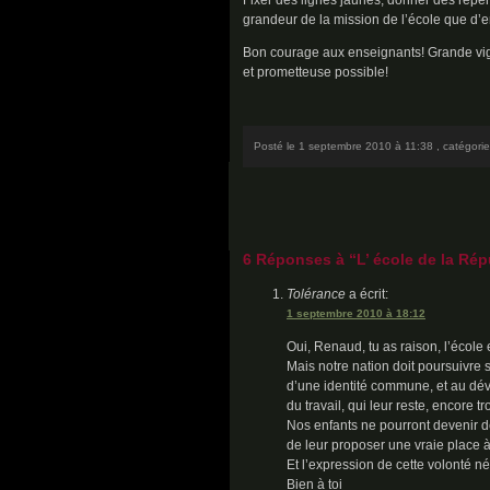
Fixer des lignes jaunes, donner des repère
grandeur de la mission de l’école que d’en
Bon courage aux enseignants! Grande vigil
et prometteuse possible!
Posté le 1 septembre 2010 à 11:38 , catégori
6 Réponses à “L’ école de la Répub
Tolérance
a écrit:
1 septembre 2010 à 18:12
Oui, Renaud, tu as raison, l’école
Mais notre nation doit poursuivre 
d’une identité commune, et au dé
du travail, qui leur reste, encore 
Nos enfants ne pourront devenir d
de leur proposer une vraie place à 
Et l’expression de cette volonté n
Bien à toi