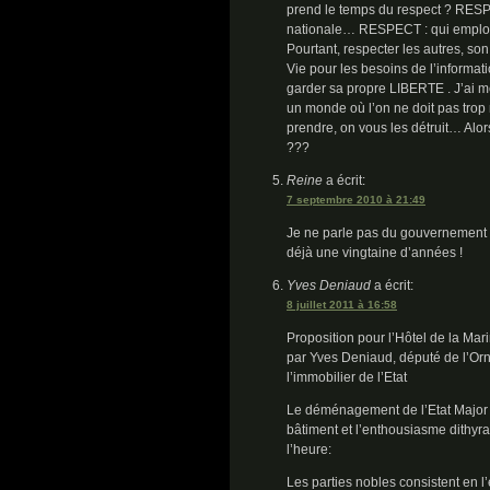
prend le temps du respect ? RESPEC
nationale… RESPECT : qui emploie 
Pourtant, respecter les autres, son
Vie pour les besoins de l’inform
garder sa propre LIBERTE . J’ai 
un monde où l’on ne doit pas trop 
prendre, on vous les détruit… Al
???
Reine
a écrit:
7 septembre 2010 à 21:49
Je ne parle pas du gouvernement ac
déjà une vingtaine d’années !
Yves Deniaud
a écrit:
8 juillet 2011 à 16:58
Proposition pour l’Hôtel de la Mar
par Yves Deniaud, député de l’Orne
l’immobilier de l’Etat
Le déménagement de l’Etat Major de
bâtiment et l’enthousiasme dithy
l’heure:
Les parties nobles consistent en l