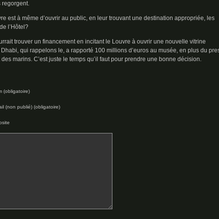
 regorgent.
vre est à même d’ouvrir au public, en leur trouvant une destination appropriée, les
de l’Hôtel?
rrait trouver un financement en incitant le Louvre à ouvrir une nouvelle vitrine
Dhabi, qui rappelons le, a rapporté 100 millions d’euros au musée, en plus du pres
des marins. C’est juste le temps qu’il faut pour prendre une bonne décision.
 (obligatoire)
il (non publié) (obligatoire)
site