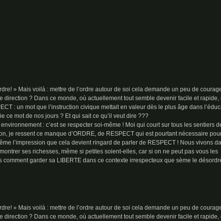
 ordre! » Mais voilà : mettre de l’ordre autour de soi cela demande un peu de courag
 direction ? Dans ce monde, où actuellement tout semble devenir facile et rapide, 
T : un mot que l’instruction civique mettait en valeur dès le plus âge dans l’éduc
ce mot de nos jours ? Et qui sait ce qu’il veut dire ???
 environnement : c’est se respecter soi-même ! Moi qui court sur tous les sentiers d
ation, je ressent ce manque d’ORDRE, de RESPECT qui est pourtant nécessaire pou
même l’impression que cela devient ringard de parler de RESPECT ! Nous vivons d
montrer ses richesses, même si petites soient-elles, car si on ne peut pas vous les
ors comment garder sa LIBERTE dans ce contexte irrespecteux que sème le désordr
 ordre! » Mais voilà : mettre de l’ordre autour de soi cela demande un peu de courag
 direction ? Dans ce monde, où actuellement tout semble devenir facile et rapide, 