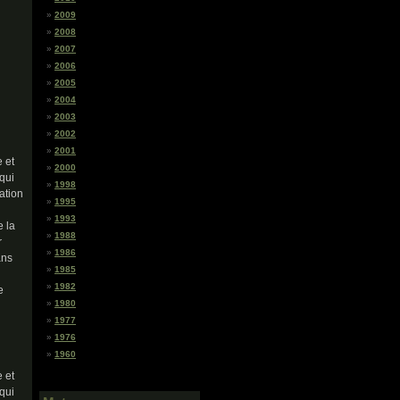
2009
2008
2007
2006
2005
2004
2003
2002
2001
e et
2000
qui
1998
ation
1995
1993
e la
1988
r
1986
ans
1985
1982
e
1980
1977
1976
1960
e et
qui