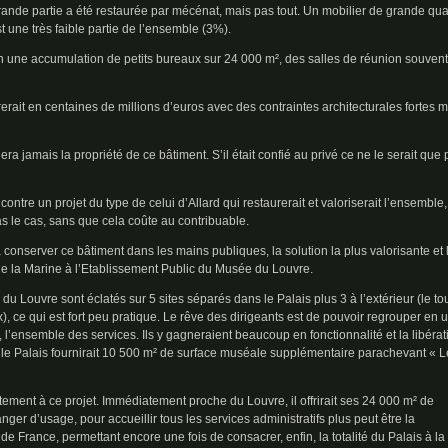
ande partie a été restaurée par mécénat, mais pas tout. Un mobilier de grande qua
t une très faible partie de l’ensemble (3%).
en une accumulation de petits bureaux sur 24 000 m², des salles de réunion souvent
rerait en centaines de millions d’euros avec des contraintes architecturales fortes
era jamais la propriété de ce bâtiment. S’il était confié au privé ce ne le serait que 
contre un projet du type de celui d’Allard qui restaurerait et valoriserait l’ensemble,
 pas le cas, sans que cela coûte au contribuable.
à conserver ce bâtiment dans les mains publiques, la solution la plus valorisante et 
l de la Marine à l’Etablissement Public du Musée du Louvre.
s du Louvre sont éclatés sur 5 sites séparés dans le Palais plus 3 à l’extérieur (le to
 ce qui est fort peu pratique. Le rêve des dirigeants est de pouvoir regrouper en 
s, l’ensemble des services. Ils y gagneraient beaucoup en fonctionnalité et la libérat
 le Palais fournirait 10 500 m² de surface muséale supplémentaire parachevant « L
tement à ce projet. Immédiatement proche du Louvre, il offrirait ses 24 000 m² de
ger d’usage, pour accueillir tous les services administratifs plus peut être la
e France, permettant encore une fois de consacrer, enfin, la totalité du Palais à la