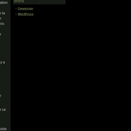
Meta
ation
Connexion
e la
WordPress
r
ans
e
 y a
e
r ce
écède