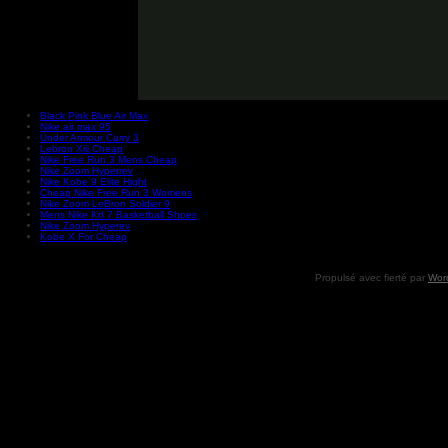
Black Pink Blue Air Max
Nike air max 95
Under Armour Curry 3
Lebron Xiii Cheap
Nike Free Run 3 Mens Cheap
Nike Zoom Hyperrev
Nike Kobe 9 Elite Hight
Cheap Nike Free Run 3 Womens
Nike Zoom LeBron Soldier 9
Mens Nike Kd 7 Basketball Shoes
Nike Zoom Hyperev
Kobe X For Cheap
Propulsé avec fierté par
Wor