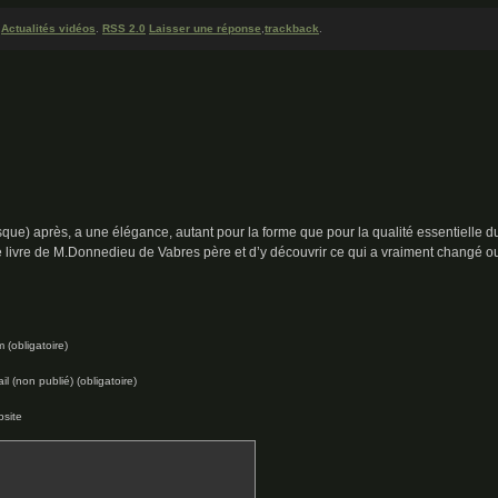
e
Actualités vidéos
.
RSS 2.0
Laisser une réponse
,
trackback
.
esque) après, a une élégance, autant pour la forme que pour la qualité essentielle d
le livre de M.Donnedieu de Vabres père et d’y découvrir ce qui a vraiment changé o
 (obligatoire)
il (non publié) (obligatoire)
site